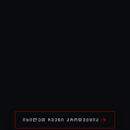
ᲘᲮᲘᲚᲔᲗ ᲩᲕᲔᲜᲘ ᲞᲠᲝᲓᲣᲥᲪᲘᲐ