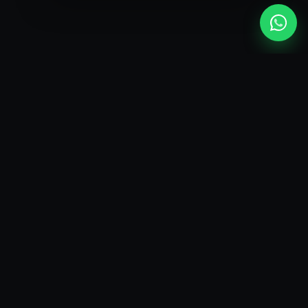
TOPLINE
ჩვენ ციფრებში
23500+
ᲙᲛᲐᲧᲝᲤᲘᲚᲘ ᲙᲚᲘᲔᲜᲢᲘ