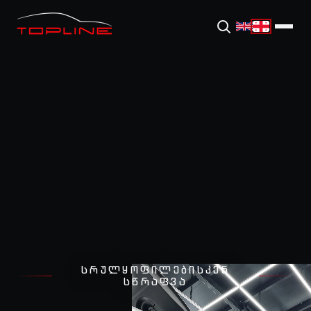
ᲡᲠᲣᲚᲧᲝᲤᲘᲚᲔᲑᲘᲡᲙᲔᲜ
ᲡᲬᲠᲐᲤᲕᲐ