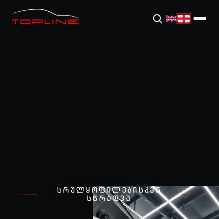
ᲡᲠᲣᲚᲧᲝᲤᲘᲚᲔᲑᲘᲡᲙᲔᲜ
ᲡᲬᲠᲐᲤᲕᲐ