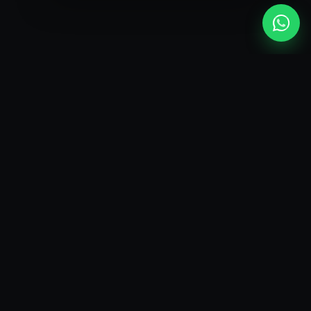
TOPLINE
ჩვენ ციფრებში
23500+
ᲙᲛᲐᲧᲝᲤᲘᲚᲘ ᲙᲚᲘᲔᲜᲢᲘ