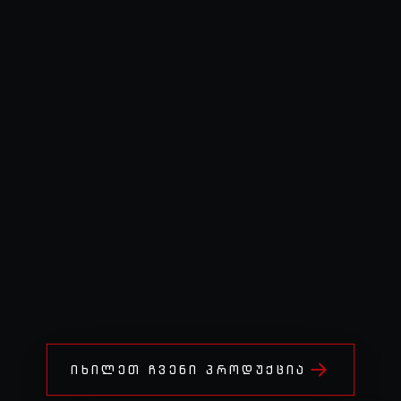
ᲘᲮᲘᲚᲔᲗ ᲩᲕᲔᲜᲘ ᲞᲠᲝᲓᲣᲥᲪᲘᲐ