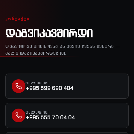
ᲙᲝᲜᲢᲐᲥᲢᲘ
ᲓᲐᲒᲕᲘᲙᲐᲕᲨᲘᲠᲓᲘ
ᲓᲐᲒᲕᲘᲢᲝᲕᲔ ᲛᲝᲗᲮᲝᲕᲜᲐ ᲐᲜ ᲔᲬᲕᲘᲔ ᲩᲕᲔᲜᲡ ᲪᲔᲜᲢᲠᲡ —
ᲛᲐᲚᲔ ᲓᲐᲒᲘᲙᲐᲕᲨᲘᲠᲓᲔᲑᲘᲗ.
ᲢᲔᲚᲔᲤᲝᲜᲘ
+995 599 690 404
ᲢᲔᲚᲔᲤᲝᲜᲘ
+995 555 70 04 04